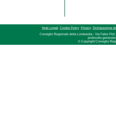
Note Legali
Cookie Policy
Privacy
Dichiarazione di 
Consiglio Regionale della Lombardia - Via Fabio Filzi
protocollo.generale
© Copyright Consiglio Region