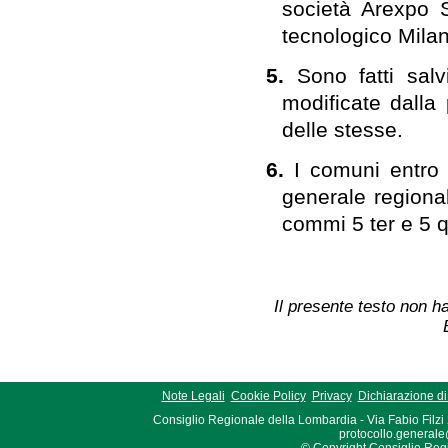
società Arexpo S
tecnologico Milan
5.
Sono fatti salv
modificate dalla 
delle stesse.
6.
I comuni entro 
generale regional
commi 5 ter e 5 q
Il presente testo non ha
Note Legali
Cookie Policy
Privacy
Dichiarazione di 
Consiglio Regionale della Lombardia - Via Fabio Filzi
protocollo.generale
© Copyright Consiglio Region