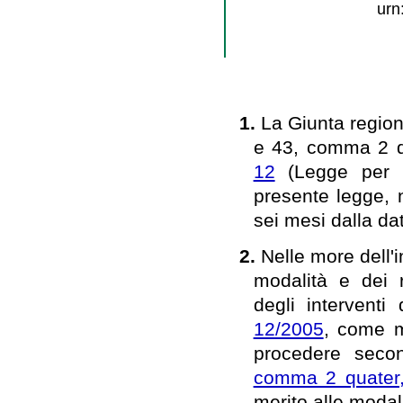
urn
1.
La Giunta regiona
e 43, comma 2 q
12
(Legge per il
presente legge, n
sei mesi dalla dat
2.
Nelle more dell'
modalità e dei r
degli interventi 
12/2005
, come m
procedere seco
comma 2 quater, 
merito alle modali