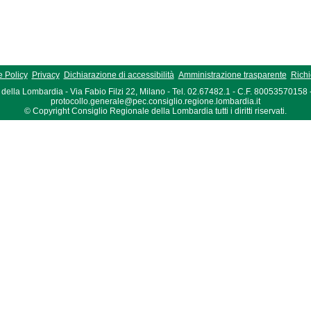
 Policy
Privacy
Dichiarazione di accessibilità
Amministrazione trasparente
Richi
della Lombardia - Via Fabio Filzi 22, Milano - Tel. 02.67482.1 - C.F. 80053570158
protocollo.generale@pec.consiglio.regione.lombardia.it
© Copyright Consiglio Regionale della Lombardia tutti i diritti riservati.