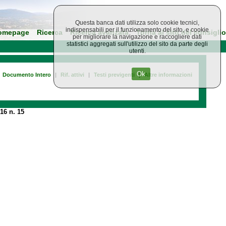
Questa banca dati utilizza solo cookie tecnici,
indispensabili per il funzionamento del sito, e cookie
omepage
Ricerca
Ricerca avanzata
Torna al sito del consiglio
per migliorare la navigazione e raccogliere dati
statistici aggregati sull'utilizzo del sito da parte degli
utenti.
Ok
Documento Intero
|
Rif. attivi
|
Testi previgenti
|
Altre informazioni
16 n. 15