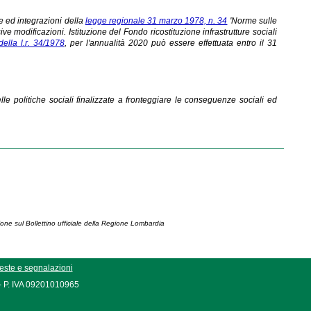
e ed integrazioni della
legge regionale 31 marzo 1978, n. 34
'Norme sulle
e modificazioni. Istituzione del Fondo ricostituzione infrastrutture sociali
ella l.r. 34/1978
, per l'annualità 2020 può essere effettuata entro il 31
lle politiche sociali finalizzate a fronteggiare le conseguenze sociali ed
ione sul Bollettino ufficiale della Regione Lombardia
este e segnalazioni
 - P. IVA 09201010965