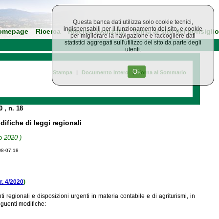
Questa banca dati utilizza solo cookie tecnici,
indispensabili per il funzionamento del sito, e cookie
omepage
Ricerca
Ricerca avanzata
Torna al sito del consiglio
per migliorare la navigazione e raccogliere dati
statistici aggregati sull'utilizzo del sito da parte degli
utenti.
Ok
Stampa
|
Documento Intero
|
Torna al Sommario
20
, n. 18
ifiche di leggi regionali
o 2020 )
08-07;18
.r. 4/2020
)
ti regionali e disposizioni urgenti in materia contabile e di agriturismi, in
guenti modifiche: