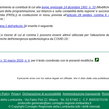
ferimento ai contributi di cui alla
legge regionale 14 dicembre 1991, n. 33
(Modifich
re della programmazione, sul bilancio e sulla contabilità della regione' e successiv
ia (FRISL)) la costituzione in mora, prevista all'
articolo 28 septies, comma 6, d
e.';
ma 2 dell'articolo 3
è inserito il seguente:
 Le risorse di cui al comma 1 possono essere altresì utilizzate per l'attuazione de
iche dell'emergenza epidemiologica da COVID-19.'.
l.r. 31 marzo 2020, n. 4
, per il testo coordinato con le presenti modifiche.
Il presente testo non ha valore legale ed ufficiale, che è dato dalla sola pubblicaz
 Policy
Privacy
Dichiarazione di accessibilità
Amministrazione trasparente
Richi
della Lombardia - Via Fabio Filzi 22, Milano - Tel. 02.67482.1 - C.F. 80053570158
protocollo.generale@pec.consiglio.regione.lombardia.it
© Copyright Consiglio Regionale della Lombardia tutti i diritti riservati.