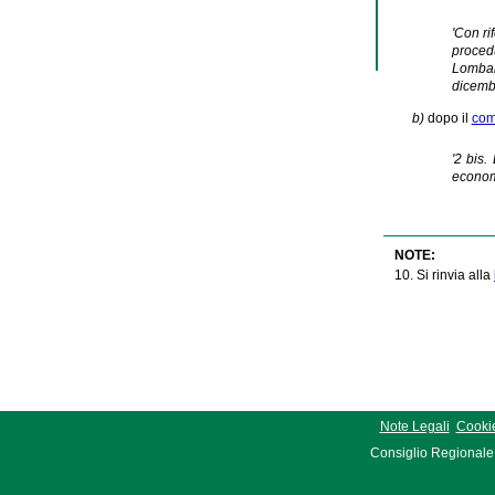
'Con ri
procedu
Lombard
dicembr
b)
dopo il
com
'2 bis.
econom
NOTE:
10. Si rinvia alla
Note Legali
Cookie
Consiglio Regionale 