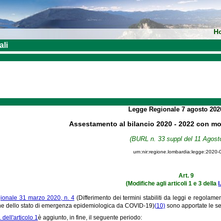
H
ali
Legge Regionale
7 agosto 20
Assestamento al bilancio 2020 - 2022 con mod
(BURL n. 33 suppl del 11 Agost
urn:nir:regione.lombardia:legge:2020-
Art. 9
(Modifiche agli articoli 1 e 3 della
l
gionale 31 marzo 2020, n. 4
(Differimento dei termini stabiliti da leggi e regolamen
e dello stato di emergenza epidemiologica da COVID-19)
(10)
sono apportate le se
dell'articolo 1
è aggiunto, in fine, il seguente periodo: