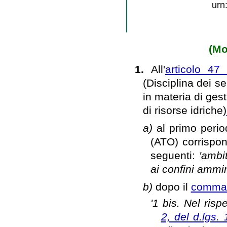
urn
(Mo
1.
All'
articolo 47
(Disciplina dei s
in materia di gesti
di risorse idriche)
a)
al primo peri
(ATO) corrispond
seguenti:
'ambit
ai confini ammini
b)
dopo il
comma
'1 bis. Nel rispe
2, del d.lgs.