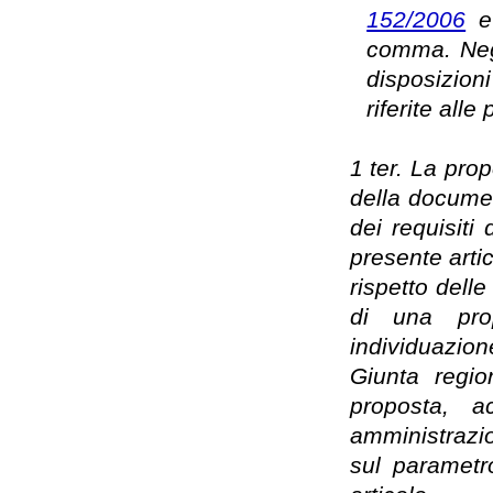
152/2006
e 
comma. Negl
disposizion
riferite all
1 ter. La pro
della documen
dei requisiti
presente artic
rispetto delle
di una prop
individuazio
Giunta regio
proposta, a
amministrazio
sul parametr