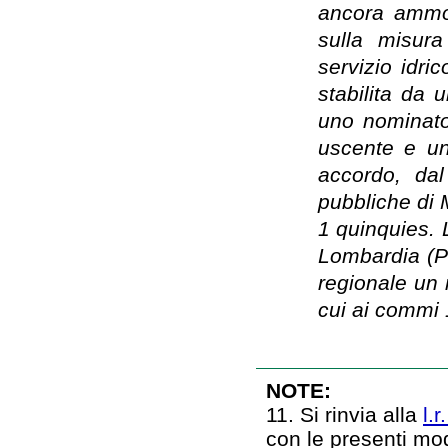
ancora ammort
sulla misura
servizio idri
stabilita da 
uno nominato
uscente e un
accordo, dal
pubbliche di 
1 quinquies. L
Lombardia (P
regionale un r
cui ai commi 1
NOTE:
11. Si rinvia alla
l.
con le presenti mo