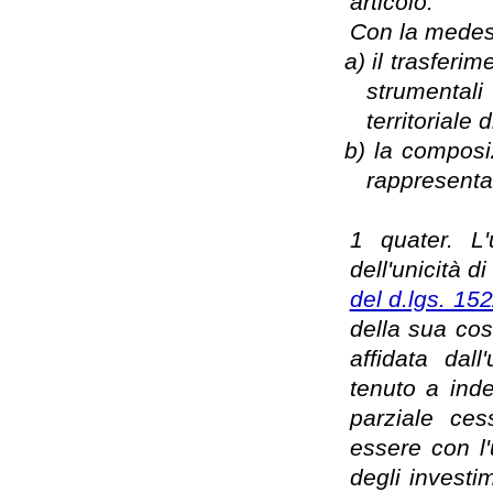
articolo.
Con la medesi
a)
il trasferi
strumentali
territoriale 
b)
la composi
rappresenta
1 quater. L'
dell'unicità di
del d.lgs. 15
della sua cost
affidata dall
tenuto a inde
parziale ce
essere con l'
degli investi