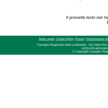
Il presente testo non ha
Note Legali
Cookie Policy
Privacy
Dichiarazione di 
Consiglio Regionale della Lombardia - Via Fabio Filzi
protocollo.generale
© Copyright Consiglio Region