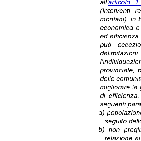
all'
articolo 
(Interventi r
montani), in b
economica e 
ed efficienza 
può eccezio
delimitazio
l'individuazi
provinciale, 
delle comunit
migliorare la 
di efficienza
seguenti para
a)
popolazion
seguito dell
b)
non pregiu
relazione ai 