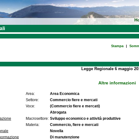
H
ali
Stampa
|
Somm
Legge Regionale 6 maggio 201
Altre informazioni
Area:
Area Economica
Settore:
Commercio fiere e mercati
Voce:
(Commercio fiere e mercati)
Abrogata
lazione
Macrosettore:
Sviluppo economico e attività produttive
Materia:
Commercio, fiere e mercati
onale
Novella
 normazione
Di manutenzione