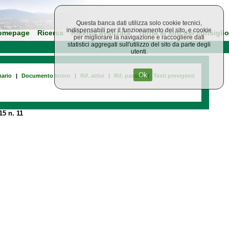
Questa banca dati utilizza solo cookie tecnici,
indispensabili per il funzionamento del sito, e cookie
omepage
Ricerca
Ricerca avanzata
Torna al sito del consiglio
per migliorare la navigazione e raccogliere dati
statistici aggregati sull'utilizzo del sito da parte degli
utenti.
Ok
ario
|
Documento Intero
|
Rif. attivi
|
Rif. passivi
|
Testi previgenti
5 n. 11