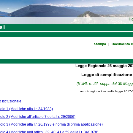
H
ali
Stampa
|
Documento In
Legge Regionale
26 maggio 2
Legge di semplificazione
(BURL n. 22, suppl. del 30 Magg
urn:nir:regione.lombardia:legge:2017-
o istituzionale
colo 1 (Modifiche alla l.r. 34/1983)
colo 2 (Modifiche all’articolo 7 della l.r. 29/2006)
colo 3 (Modifiche alla l.r. 26/1993 e norma di prima applicazione)
colo 4 (Modifiche agli articoli 39, 40, 41 e 59 della l.r. 34/1978)