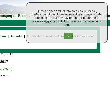
Questa banca dati utilizza solo cookie tecnici,
indispensabili per il funzionamento del sito, e cookie
omepage
Ricerca
Ricerca avanzata
Torna al sito del consiglio
per migliorare la navigazione e raccogliere dati
statistici aggregati sull'utilizzo del sito da parte degli
utenti.
Ok
tero
|
Rif. attivi
|
Rif. passivi
|
Testi previgenti
|
Altre informazioni
017
, n. 15
 2017
io 2017 )
05-26;15