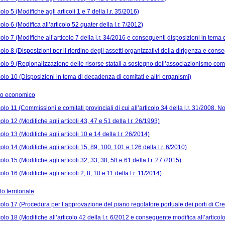
colo 5 (Modifiche agli articoli 1 e 7 della l.r. 35/2016)
colo 6 (Modifica all’articolo 52 quater della l.r. 7/2012)
colo 7 (Modifiche all’articolo 7 della l.r. 34/2016 e conseguenti disposizioni in tema 
colo 8 (Disposizioni per il riordino degli assetti organizzativi della dirigenza e conse
colo 9 (Regionalizzazione delle risorse statali a sostegno dell’associazionismo comu
colo 10 (Disposizioni in tema di decadenza di comitati e altri organismi)
ito economico
colo 11 (Commissioni e comitati provinciali di cui all’articolo 34 della l.r. 31/2008. N
colo 12 (Modifiche agli articoli 43, 47 e 51 della l.r. 26/1993)
colo 13 (Modifiche agli articoli 10 e 14 della l.r. 26/2014)
colo 14 (Modifiche agli articoli 15, 89, 100, 101 e 126 della l.r. 6/2010)
colo 15 (Modifiche agli articoli 32, 33, 38, 58 e 61 della l.r. 27 /2015)
colo 16 (Modifiche agli articoli 2, 8, 10 e 11 della l.r. 11/2014)
to territoriale
colo 17 (Procedura per l’approvazione del piano regolatore portuale dei porti di 
colo 18 (Modifiche all’articolo 42 della l.r. 6/2012 e conseguente modifica all’articolo 