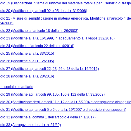
colo 19 (Disposizioni in tema di rinnovo del materiale rotabile per il servizio di trasp
colo 20 (Modifiche agli articoli 92 e 95 della l.r. 31/2008)
colo 21 (Misure di semplificazione in materia energetica. Modifiche all’articolo 4 della 
24/2006)
colo 22 (Modifiche all’articolo 18 della l.r. 26/2003)
colo 23 (Modifiche alla l.r. 16/1999, in adeguamento alla legge 132/2016)
colo 24 (Modifica all’articolo 22 della l.r. 4/2016)
colo 25 (Modifiche alla l.r. 33/2015)
colo 26 (Modifiche alla l.r. 12/2005)
colo 27 (Modifiche agli articoli 22, 23, 26 e 43 della l.r. 16/2016)
colo 28 (Modifiche alla l.r. 28/2016)
ito sociale e sanitario
colo 29 (Modifiche agli articoli 99, 105, 106 e 112 della l.r. 33/2009)
colo 30 (Sostituzione degli articoli 11 e 12 della l.r. 5/2004 e conseguente abrogazio
colo 31 (Modifiche agli articoli 5 e 6 della l.r. 19/2007 e disposizioni conseguenti)
colo 32 (Modifiche al comma 1 dell’articolo 4 della l.r. 1/2017)
colo 33 (Abrogazione della l.r. n. 31/80)