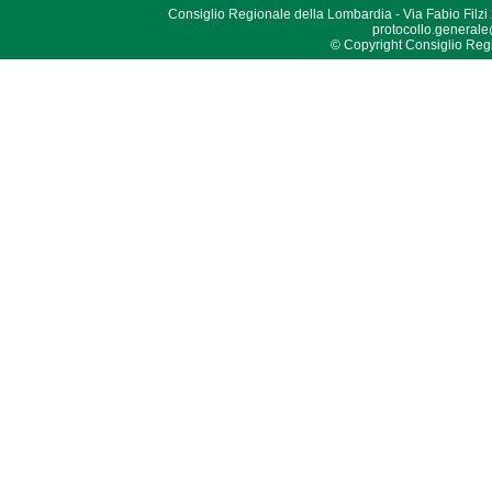
Consiglio Regionale della Lombardia - Via Fabio Filzi
protocollo.generale
© Copyright Consiglio Region