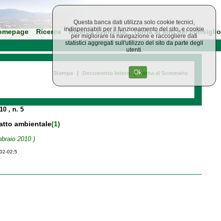
Questa banca dati utilizza solo cookie tecnici,
indispensabili per il funzionamento del sito, e cookie
omepage
Ricerca
Ricerca avanzata
Torna al sito del consiglio
per migliorare la navigazione e raccogliere dati
statistici aggregati sull'utilizzo del sito da parte degli
utenti.
Ok
Stampa
|
Documento Intero
|
Torna al Sommario
010
, n. 5
patto ambientale
(1)
bbraio 2010 )
-02-02;5