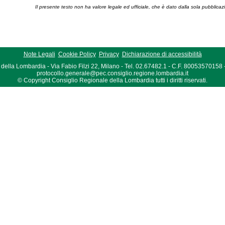
Il presente testo non ha valore legale ed ufficiale, che è dato dalla sola pubblicaz
Note Legali
Cookie Policy
Privacy
Dichiarazione di accessibilità
della Lombardia - Via Fabio Filzi 22, Milano - Tel. 02.67482.1 - C.F. 80053570158
protocollo.generale@pec.consiglio.regione.lombardia.it
© Copyright Consiglio Regionale della Lombardia tutti i diritti riservati.