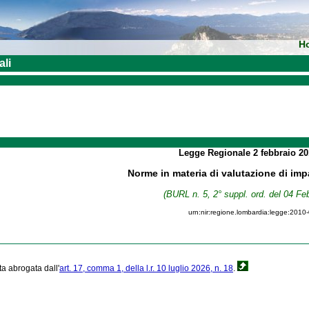
H
ali
Legge Regionale
2 febbraio 2
Norme in materia di valutazione di im
(BURL n. 5, 2° suppl. ord. del 04 Fe
urn:nir:regione.lombardia:legge:2010
ta abrogata dall'
art. 17, comma 1, della l.r. 10 luglio 2026, n. 18
.