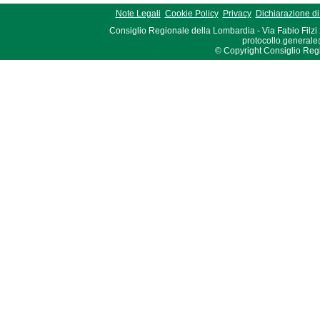
Note Legali
Cookie Policy
Privacy
Dichiarazione di 
Consiglio Regionale della Lombardia - Via Fabio Filzi
protocollo.generale
© Copyright Consiglio Region