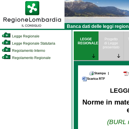
Banca dati delle leggi region
Legge Regionale
LEGGE
Progetto
REGIONALE
di Legge
Legge Regionale Statutaria
presentato
Regolamento Interno
Regolamento Regionale
Stampa
|
Scarica RTF
LEGG
Norme in mater
(BURL n