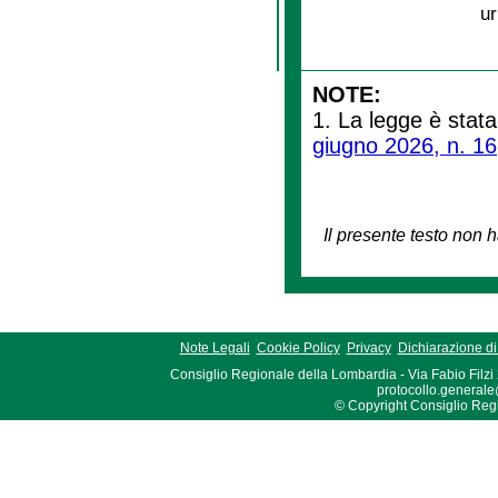
ur
NOTE:
1. La legge è stata
giugno 2026, n. 16
Il presente testo non h
Note Legali
Cookie Policy
Privacy
Dichiarazione di 
Consiglio Regionale della Lombardia - Via Fabio Filzi
protocollo.generale
© Copyright Consiglio Region