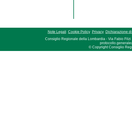
Note Legali
Cookie Policy
Privacy
Dichiarazione di 
Consiglio Regionale della Lombardia - Via Fabio Filzi
protocollo.generale
© Copyright Consiglio Region