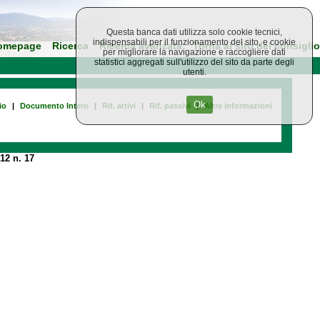
Questa banca dati utilizza solo cookie tecnici,
indispensabili per il funzionamento del sito, e cookie
omepage
Ricerca
Ricerca avanzata
Torna al sito del consiglio
per migliorare la navigazione e raccogliere dati
statistici aggregati sull'utilizzo del sito da parte degli
utenti.
Ok
io
|
Documento Intero
|
Rif. attivi
|
Rif. passivi
|
Altre informazioni
12 n. 17