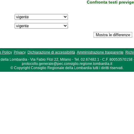
Confronta testi previge
 Policy
Privacy
Dichiarazione di accessibilità
Amministrazione trasparente
Richi
della Lombardia - Via Fabio Filzi 22, Milano - Tel. 02.67482.1 - C.F. 80053570158
protocollo.generale@pec.consiglio.regione.lombardia.it
© Copyright Consiglio Regionale della Lombardia tutti i diritti riservati.