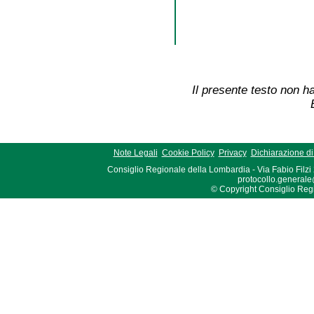
Il presente testo non ha
Note Legali
Cookie Policy
Privacy
Dichiarazione di 
Consiglio Regionale della Lombardia - Via Fabio Filzi
protocollo.generale
© Copyright Consiglio Region