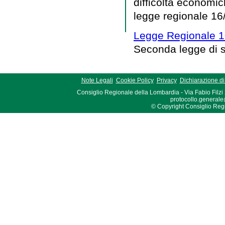
difficoltà economic
legge regionale 16
Legge Regionale 1
Seconda legge di 
Note Legali
Cookie Policy
Privacy
Dichiarazione di 
Consiglio Regionale della Lombardia - Via Fabio Filzi
protocollo.generale
© Copyright Consiglio Region