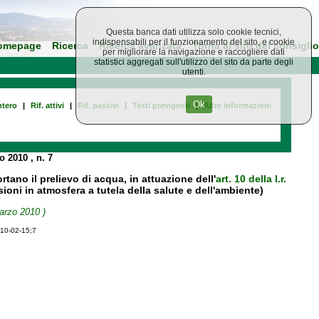
Questa banca dati utilizza solo cookie tecnici,
indispensabili per il funzionamento del sito, e cookie
omepage
Ricerca
Ricerca avanzata
Torna al sito del consiglio
per migliorare la navigazione e raccogliere dati
statistici aggregati sull'utilizzo del sito da parte degli
utenti.
Ok
tero
|
Rif. attivi
|
Rif. passivi
|
Testi previgenti
|
Altre informazioni
io 2010
, n. 7
ano il prelievo di acqua, in attuazione dell'
art. 10 della l.r.
ioni in atmosfera a tutela della salute e dell'ambiente)
arzo 2010 )
010-02-15;7