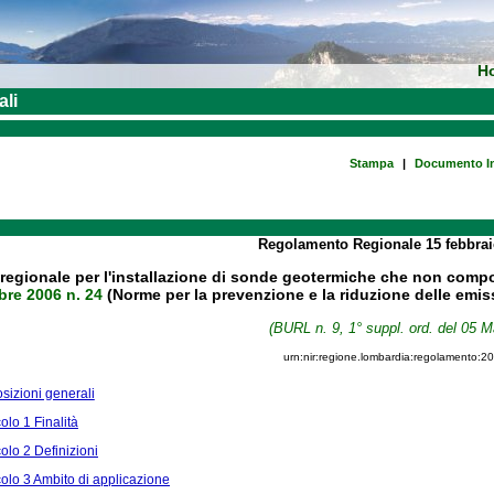
H
ali
Stampa
|
Documento In
Regolamento Regionale
15 febbra
egionale per l'installazione di sonde geotermiche che non comport
bre 2006 n. 24
(Norme per la prevenzione e la riduzione delle emiss
(BURL n. 9, 1° suppl. ord. del 05 M
urn:nir:regione.lombardia:regolamento:2
sizioni generali
colo 1 Finalità
colo 2 Definizioni
colo 3 Ambito di applicazione