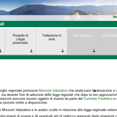
H
ali
Progetto di
Trattazione in
Monitoraggio
Rendicont
Legge
aula
presentato
siglio regionale promuove
Missioni Valutative
che analizzano l�attuazione o va
i
sia durante l'iter di adozione delle leggi regionali che dopo la loro approvazio
lutazioni possono essere oggetto di esame da parte del
Comitato Paritetico
e 
a sezione mette a disposizione:
e Missioni Valutative e le analisi svolte in relazione alla legge regionale selez
 documenti di esame e gli eventuali atti di indirizzo approvati dagli organismi c