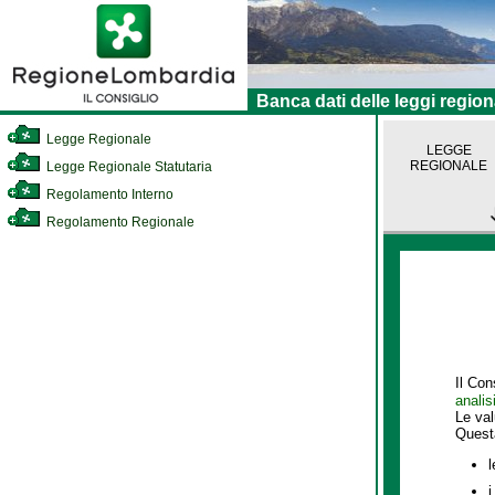
Banca dati delle leggi region
Legge Regionale
LEGGE
REGIONALE
Legge Regionale Statutaria
Regolamento Interno
Regolamento Regionale
Il Con
analis
Le va
Quest
l
i