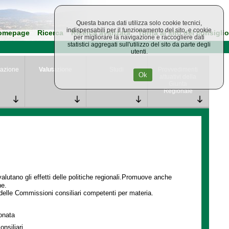
Questa banca dati utilizza solo cookie tecnici,
indispensabili per il funzionamento del sito, e cookie
omepage
Ricerca
Ricerca avanzata
Torna al sito del consiglio
per migliorare la navigazione e raccogliere dati
statistici aggregati sull'utilizzo del sito da parte degli
utenti.
azione
Valutazione
Studi
Provvedimenti
Ok
attuativi della
Giunta
Regionale
lutano gli effetti delle politiche regionali.Promuove anche
ne.
delle Commissioni consiliari competenti per materia.
ionata
onsiliari