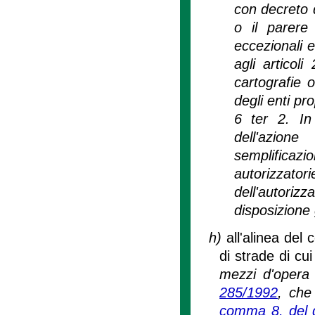
con decreto d
o il parere
eccezionali e
agli artico
cartografie o
degli enti pro
6 ter 2. In 
dell'azion
semplificaz
autorizzator
dell'autoriz
disposizione
h)
all'alinea del
di strade di cu
mezzi d'opera d
285/1992
, che
comma 8, del d