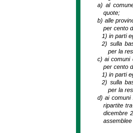
a)
al comune
quote;
b)
alle provin
per cento de
1)
in parti 
2)
sulla ba
per la re
c)
ai comuni 
per cento de
1)
in parti 
2)
sulla ba
per la re
d)
ai comuni 
ripartite tr
dicembre 2
assemblee i