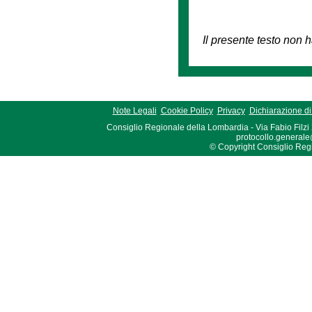
Il presente testo non h
Note Legali
Cookie Policy
Privacy
Dichiarazione di 
Consiglio Regionale della Lombardia - Via Fabio Filzi
protocollo.generale
© Copyright Consiglio Region