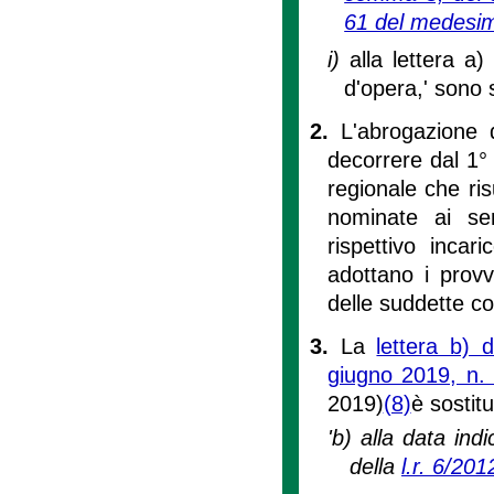
61 del medesim
i)
alla lettera a
d'opera,' sono
2.
L'abrogazione 
decorrere dal 1°
regionale che ris
nominate ai sen
rispettivo incar
adottano i provv
delle suddette c
3.
La
lettera b) 
giugno 2019, n.
2019)
(8)
è sostit
'b) alla data ind
della
l.r. 6/201