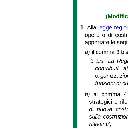
(Modific
1.
Alla
legge regio
opere o di costr
apportate le segu
a)
il comma 3 bis 
'3 bis. La Regi
contributi 
organizzazio
funzioni di c
b)
al comma 4 d
strategici o ril
di nuova cost
sulle costruzion
rilevanti'
;