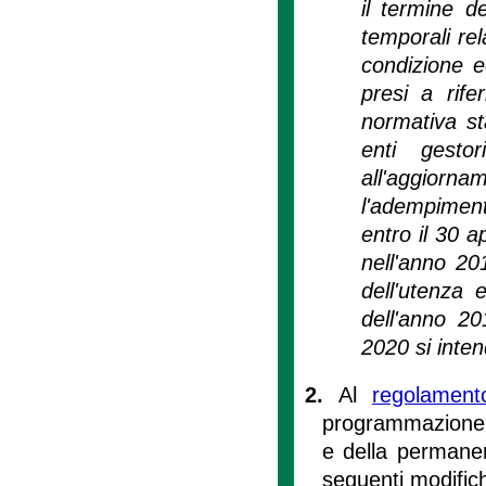
il termine de
temporali rel
condizione e
presi a rife
normativa sta
enti gesto
all'aggiorn
l'adempiment
entro il 30 a
nell'anno 20
dell'utenza 
dell'anno 20
2020 si inten
2.
Al
regolament
programmazione de
e della permanenz
seguenti modific