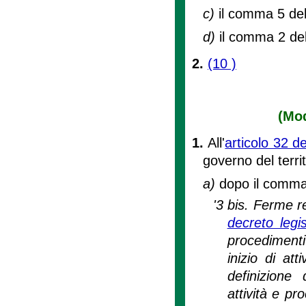
c)
il comma 5 del
d)
il comma 2 del
2.
(10 )
(Mod
1.
All'
articolo 32 d
governo del territ
a)
dopo il comma 
'3 bis. Ferme re
decreto leg
procedimenti 
inizio di at
definizione 
attività e pro