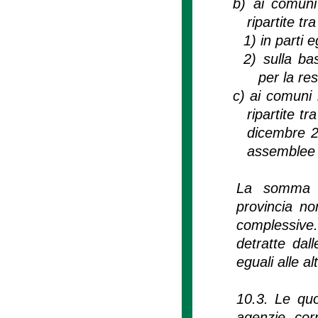
b)
ai comuni
ripartite tra
1)
in parti 
2)
sulla ba
per la re
c)
ai comuni 
ripartite tr
dicembre 2
assemblee i
La somma de
provincia no
complessive.
detratte dall
eguali alle a
10.3. Le quot
agenzie corr