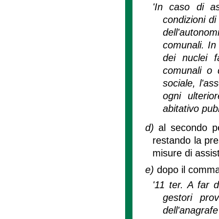
'In caso di ass
condizioni di
dell'autonom
comunali. In
dei nuclei f
comunali o q
sociale, l'as
ogni ulterio
abitativo pu
d)
al secondo pe
restando la pre
misure di assi
e)
dopo il comma 
'11 ter. A far 
gestori pro
dell'anagrafe