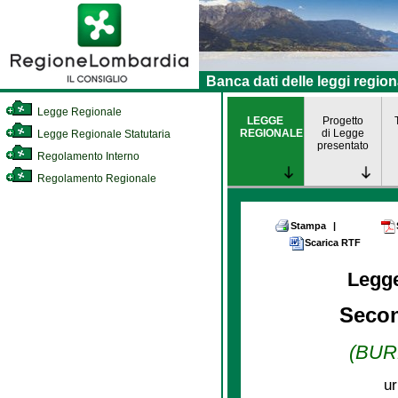
Banca dati delle leggi region
Legge Regionale
LEGGE
Progetto
REGIONALE
di Legge
Legge Regionale Statutaria
presentato
Regolamento Interno
Regolamento Regionale
Stampa
|
Scarica RTF
Legg
Secon
(BURL
ur