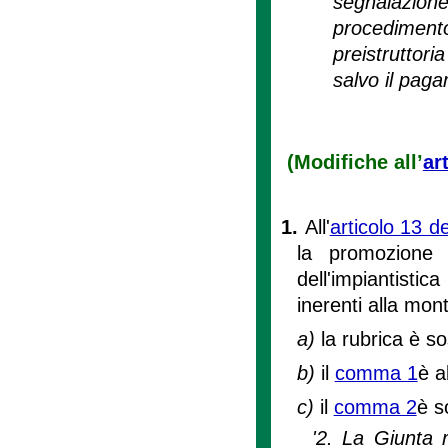
segnalazion
procedimen
preistruttori
salvo il pagam
(Modifiche all’
ar
1.
All'
articolo 13 d
la promozione 
dell'impiantistic
inerenti alla mon
a)
la rubrica è so
b)
il
comma 1
è a
c)
il
comma 2
è s
'2. La Giunta 