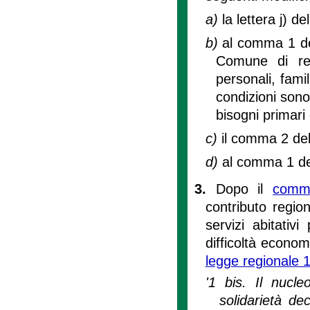
a)
la lettera j) d
b)
al comma 1 dell
Comune di res
personali, famil
condizioni sono
bisogni primari
c)
il comma 2 del
d)
al comma 1 del
3.
Dopo il
comma
contributo region
servizi abitativ
difficoltà econom
legge regionale 
'1 bis. Il nucle
solidarietà de