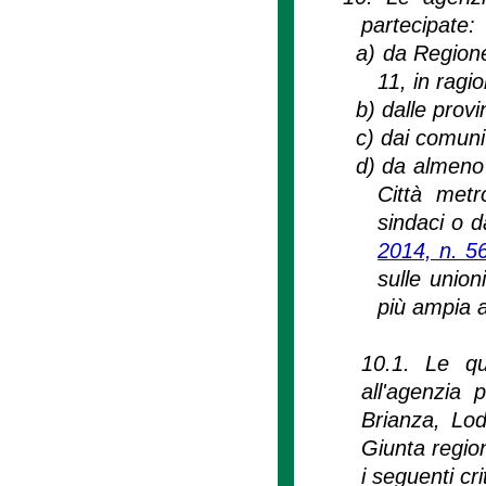
partecipate:
a)
da Regione
11, in ragi
b)
dalle provi
c)
dai comuni
d)
da almeno 
Città metr
sindaci o d
2014, n. 5
sulle union
più ampia 
10.1. Le quo
all'agenzia 
Brianza, Lod
Giunta regio
i seguenti crit