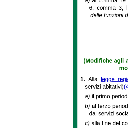
a)
al comma 19 del
6, comma 3, let
'delle funzioni d
(Modifiche agli a
mo
1.
Alla
legge regi
servizi abitativi)
(
a)
il primo perio
b)
al terzo period
dai servizi soc
c)
alla fine del c