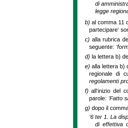
di amministra
legge regiona
b)
al comma 11 de
partecipare' so
c)
alla rubrica de
seguente:
'for
d)
la lettera b) 
e)
alla lettera b
regionale di cu
regolamenti prov
f)
all'inizio del
parole:
'Fatto 
g)
dopo il comma 6
'6 ter 1. La dis
di effettiva 