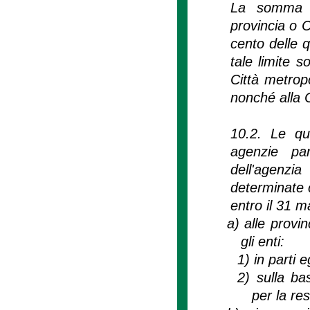
La somma de
provincia o 
cento delle 
tale limite s
Città metropo
nonché alla C
10.2. Le quo
agenzie pa
dell'agenzi
determinate 
entro il 31 m
a)
alle provin
gli enti:
1)
in parti 
2)
sulla ba
per la re