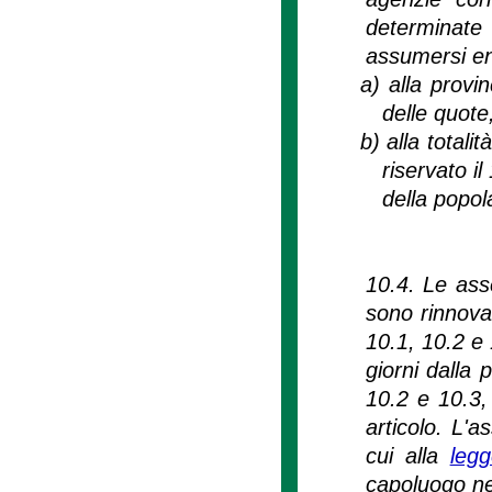
determinat
assumersi ent
a)
alla provi
delle quote,
b)
alla totali
riservato il
della popol
10.4. Le ass
sono rinnovat
10.1, 10.2 e 
giorni dalla 
10.2 e 10.3
articolo. L'
cui alla
leg
capoluogo nel