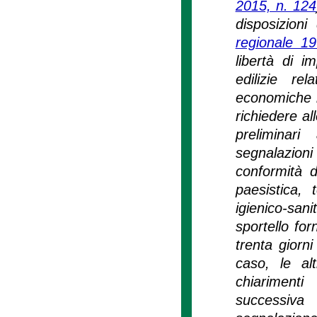
2015, n. 124
disposizioni
regionale 1
libertà di i
edilizie re
economiche il
richiedere al
preliminari
segnalazion
conformità d
paesistica, 
igienico-san
sportello for
trenta giorni
caso, le al
chiarimenti
successiva 