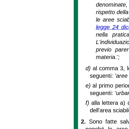
denominate,
rispetto dell
le aree sciab
legge 24 di
nella prati
L'individua
previo pare
materia.';
d)
al comma 3, le
seguenti:
'aree 
e)
al primo period
seguenti:
'urban
f)
alla lettera a)
dell'area sciab
2.
Sono fatte salv
nonché le aree 