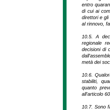
entro quarant
di cui ai com
direttori e g
al rinnovo, fa
10.5. A dec
regionale r
decisioni di
dall'assembl
metà dei soci
10.6. Qualor
stabiliti, q
quanto previ
all'articolo 
10.7. Sono fa