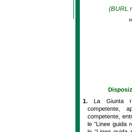
(BURL n.
u
Disposiz
1.
La Giunta re
competente, ap
competente, entro
le "Linee guida r
le "Linee guida 