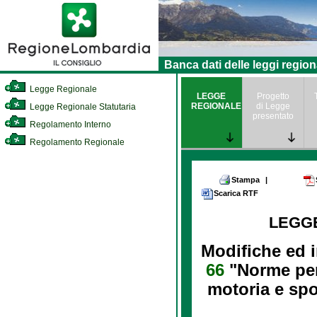
Banca dati delle leggi region
Legge Regionale
LEGGE
Progetto
REGIONALE
di Legge
Legge Regionale Statutaria
presentato
Regolamento Interno
Regolamento Regionale
Stampa
|
Scarica RTF
LEGG
Modifiche ed i
66
"Norme per
motoria e spor