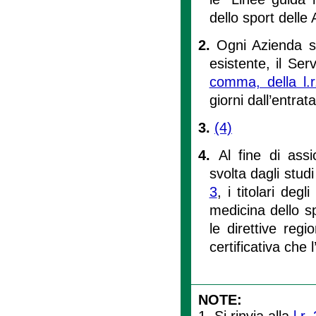
dello sport delle 
2.
Ogni Azienda sa
esistente, il Ser
comma, della l.
giorni dall’entrat
3.
(4)
4.
Al fine di assic
svolta dagli stud
3
, i titolari de
medicina dello s
le direttive regi
certificativa che 
NOTE:
1. Si rinvia alla
l.r