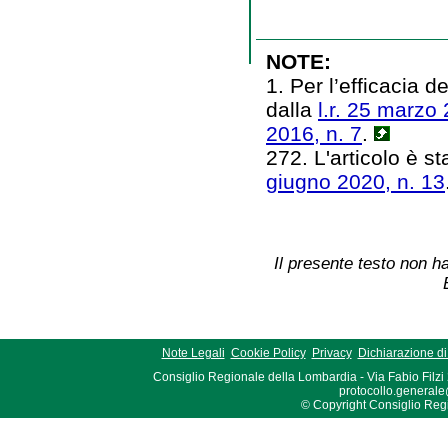
NOTE:
1. Per l’efficacia 
dalla
l.r. 25 marzo 
2016, n. 7
.
272. L'articolo è st
giugno 2020, n. 13
Il presente testo non ha
Note Legali
Cookie Policy
Privacy
Dichiarazione di 
Consiglio Regionale della Lombardia - Via Fabio Filzi
protocollo.generale
© Copyright Consiglio Region