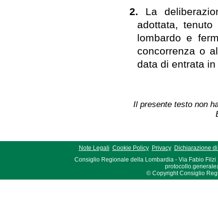
2.
La deliberazi
adottata, tenuto
lombardo e fermo
concorrenza o al
data di entrata in
Il presente testo non ha
Note Legali
Cookie Policy
Privacy
Dichiarazione di 
Consiglio Regionale della Lombardia - Via Fabio Filzi
protocollo.generale
© Copyright Consiglio Region