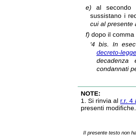
e)
al secondo 
sussistano i re
cui al presente a
f)
dopo il comma 4
'4 bis. In ese
decreto-leg
decadenza è
condannati per
NOTE:
1. Si rinvia al
r.r. 
presenti modifiche
Il presente testo non ha