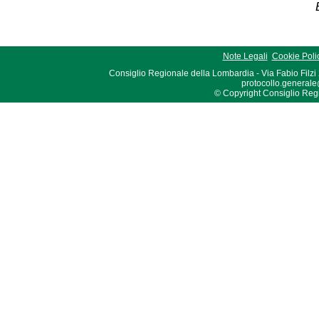
Note Legali
Cookie Poli
Consiglio Regionale della Lombardia - Via Fabio Filzi
protocollo.generale
© Copyright Consiglio Region