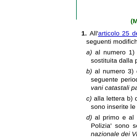
(M
1.
All'
articolo 25 
seguenti modific
a)
al numero 1) 
sostituita dalla 
b)
al numero 3) d
seguente peri
vani catastali p
c)
alla lettera b)
sono inserite l
d)
al primo e al
Polizia' sono s
nazionale dei Vi