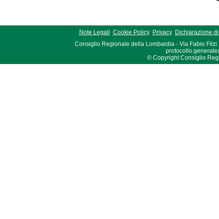
Note Legali
Cookie Policy
Privacy
Dichiarazione di 
Consiglio Regionale della Lombardia - Via Fabio Filzi
protocollo.generale
© Copyright Consiglio Region