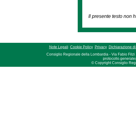
Il presente testo non h
Note Legali
Cookie Policy
Privacy
Dichiarazione di 
Consiglio Regionale della Lombardia - Via Fabio Filzi
protocollo.generale
© Copyright Consiglio Region