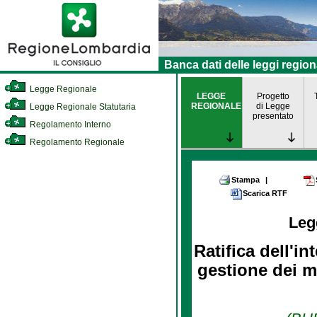
Banca dati delle leggi region
Legge Regionale
LEGGE
Progetto
REGIONALE
di Legge
Legge Regionale Statutaria
presentato
Regolamento Interno
Regolamento Regionale
Stampa
|
Scarica RTF
Leg
Ratifica dell'i
gestione dei ma