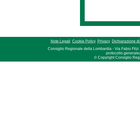
Note Legali
Cookie Policy
Privacy
Dichiarazione di 
Consiglio Regionale della Lombardia - Via Fabio Filzi
protocollo.generale
© Copyright Consiglio Region