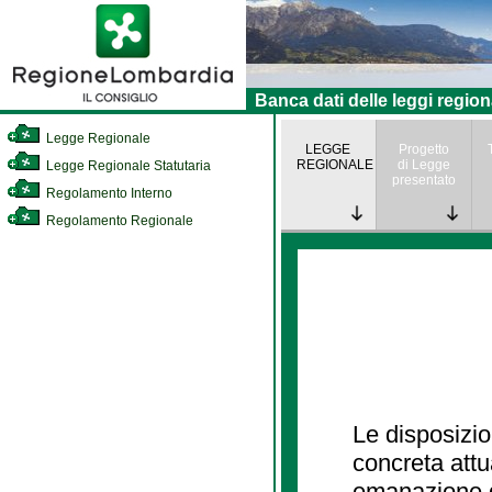
Banca dati delle leggi region
Legge Regionale
LEGGE
Progetto
REGIONALE
di Legge
Legge Regionale Statutaria
presentato
Regolamento Interno
Regolamento Regionale
Le disposizio
concreta att
emanazione d