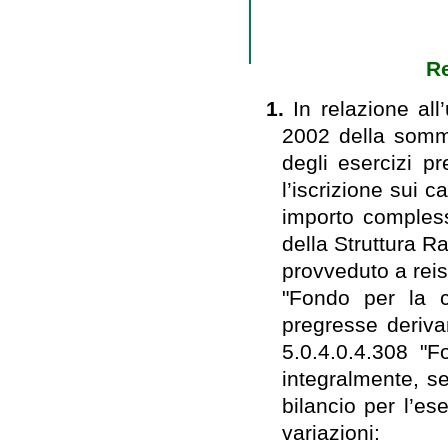
Re
1.
In relazione all
2002 della somm
degli esercizi p
l’iscrizione sui c
importo compless
della Struttura R
provveduto a reisc
"Fondo per la co
pregresse derivan
5.0.4.0.4.308 "F
integralmente, se
bilancio per l’es
variazioni: