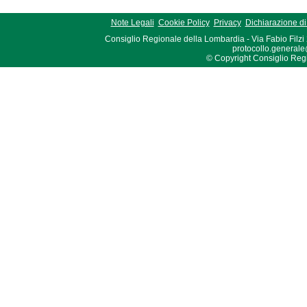
Note Legali
Cookie Policy
Privacy
Dichiarazione di 
Consiglio Regionale della Lombardia - Via Fabio Filzi
protocollo.generale
© Copyright Consiglio Region