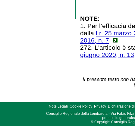
NOTE:
1. Per l’efficacia 
dalla
l.r. 25 marzo 
2016, n. 7
.
272. L'articolo è st
giugno 2020, n. 13
Il presente testo non ha
Note Legali
Cookie Policy
Privacy
Dichiarazione di 
Consiglio Regionale della Lombardia - Via Fabio Filzi
protocollo.generale
© Copyright Consiglio Region