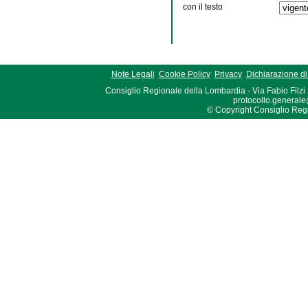
con il testo
Note Legali
Cookie Policy
Privacy
Dichiarazione di 
Consiglio Regionale della Lombardia - Via Fabio Filzi
protocollo.generale
© Copyright Consiglio Region