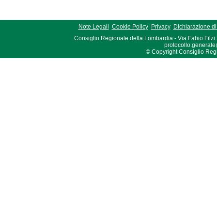
Note Legali
Cookie Policy
Privacy
Dichiarazione di 
Consiglio Regionale della Lombardia - Via Fabio Filzi
protocollo.generale
© Copyright Consiglio Region