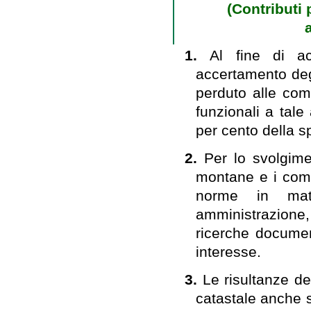
(Contributi 
1.
Al fine di ac
accertamento degl
perduto alle co
funzionali a tal
per cento della s
2.
Per lo svolgime
montane e i comun
norme in mater
amministrazione, 
ricerche document
interesse.
3.
Le risultanze de
catastale anche 