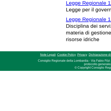
Legge Regionale 1
Legge per il governo
Legge Regionale 1
Disciplina dei serv
materia di gestione 
risorse idriche
Note Legali
Cookie Policy
Privacy
Dichiarazione di 
Consiglio Regionale della Lombardia - Via Fabio Filzi
protocollo.generale
© Copyright Consiglio Region