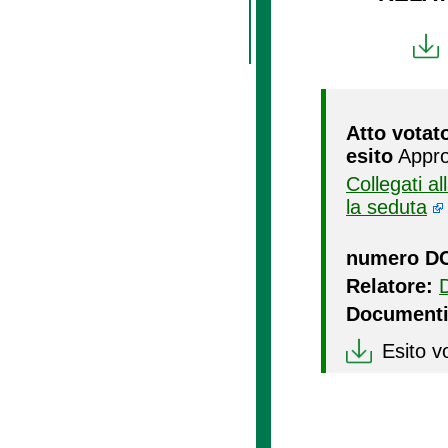
Atto votat
esito
Appro
Collegati a
la seduta
numero D
Relatore:
Documenti
Esito v