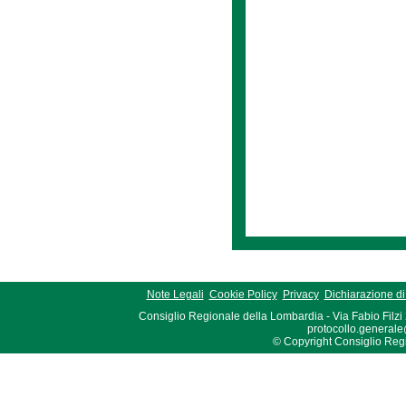
Note Legali
Cookie Policy
Privacy
Dichiarazione di 
Consiglio Regionale della Lombardia - Via Fabio Filzi
protocollo.generale
© Copyright Consiglio Region