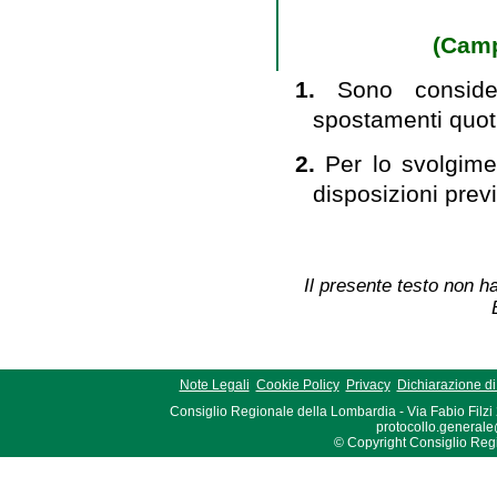
(Camp
1.
Sono conside
spostamenti quoti
2.
Per lo svolgime
disposizioni previ
Il presente testo non ha
Note Legali
Cookie Policy
Privacy
Dichiarazione di 
Consiglio Regionale della Lombardia - Via Fabio Filzi
protocollo.generale
© Copyright Consiglio Region