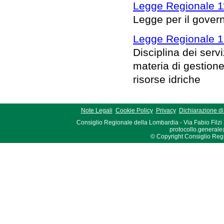
Legge Regionale 1
Legge per il governo
Legge Regionale 1
Disciplina dei serv
materia di gestione 
risorse idriche
Note Legali
Cookie Policy
Privacy
Dichiarazione di 
Consiglio Regionale della Lombardia - Via Fabio Filzi
protocollo.generale
© Copyright Consiglio Region