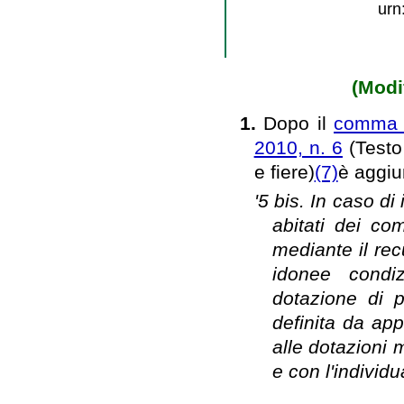
urn
(Modif
1.
Dopo il
comma 5
2010, n. 6
(Testo 
e fiere)
(7)
è aggiu
'5 bis. In caso di
abitati dei co
mediante il rec
idonee condiz
dotazione di 
definita da ap
alle dotazioni 
e con l'individu