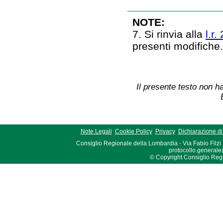
NOTE:
7. Si rinvia alla
l.r.
presenti modifiche
Il presente testo non ha
Note Legali
Cookie Policy
Privacy
Dichiarazione di 
Consiglio Regionale della Lombardia - Via Fabio Filzi
protocollo.generale
© Copyright Consiglio Region