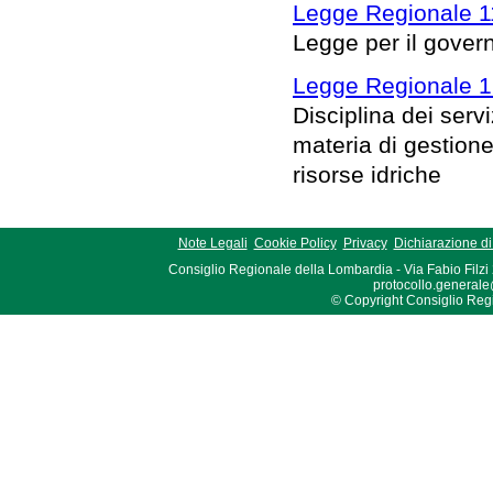
Legge Regionale 1
Legge per il governo
Legge Regionale 1
Disciplina dei serv
materia di gestione 
risorse idriche
Note Legali
Cookie Policy
Privacy
Dichiarazione di 
Consiglio Regionale della Lombardia - Via Fabio Filzi
protocollo.generale
© Copyright Consiglio Region