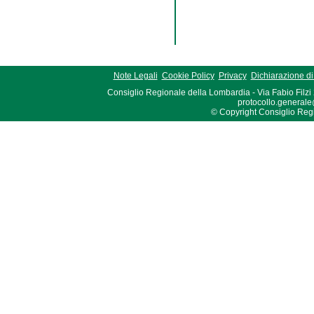
Note Legali
Cookie Policy
Privacy
Dichiarazione di 
Consiglio Regionale della Lombardia - Via Fabio Filzi
protocollo.generale
© Copyright Consiglio Region