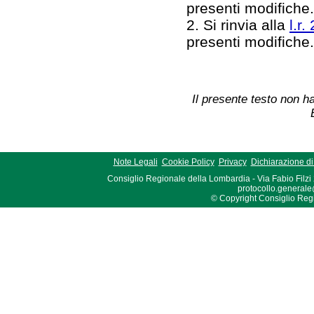
presenti modifiche
2. Si rinvia alla
l.r.
presenti modifiche
Il presente testo non ha
Note Legali
Cookie Policy
Privacy
Dichiarazione di 
Consiglio Regionale della Lombardia - Via Fabio Filzi
protocollo.generale
© Copyright Consiglio Region