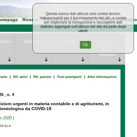
Questa banca dati utilizza solo cookie tecnici,
indispensabili per il funzionamento del sito, e cookie
omepage
Ricerca
Ricerca avanzata
Torna al sito del consiglio
per migliorare la navigazione e raccogliere dati
statistici aggregati sull'utilizzo del sito da parte degli
utenti.
azione
Valutazione
Studi
Provvedimenti
Ok
attuativi della
Giunta
Regionale
ario
|
Rif. attivi
|
Rif. passivi
|
Testi previgenti
|
Altre informazioni
020
, n. 4
izioni urgenti in materia contabile e di agriturismi, in
idemiologica da COVID-19
o 2020 )
-03-31;4