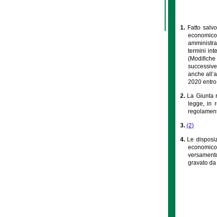
1.
Fatto salvo
economico
amministrat
termini int
(Modifiche 
successive 
anche all’a
2020 entro 
2.
La Giunta r
legge, in 
regolamenti
3.
(2)
4.
Le disposiz
economico 
versamento 
gravato da 