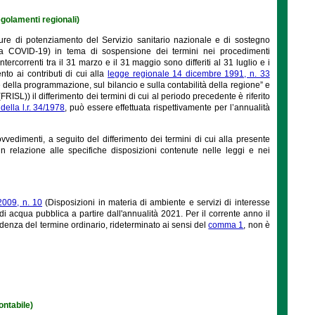
regolamenti regionali)
re di potenziamento del Servizio sanitario nazionale e di sostegno
da COVID-19) in tema di sospensione dei termini nei procedimenti
ntercorrenti tra il 31 marzo e il 31 maggio sono differiti al 31 luglio e i
ento ai contributi di cui alla
legge regionale 14 dicembre 1991, n. 33
della programmazione, sul bilancio e sulla contabilità della regione” e
RISL)) il differimento dei termini di cui al periodo precedente è riferito
della l.r. 34/1978
, può essere effettuata rispettivamente per l’annualità
vvedimenti, a seguito del differimento dei termini di cui alla presente
n relazione alle specifiche disposizioni contenute nelle leggi e nei
2009, n. 10
(Disposizioni in materia di ambiente e servizi di interesse
 acqua pubblica a partire dall'annualità 2021. Per il corrente anno il
denza del termine ordinario, rideterminato ai sensi del
comma 1
, non è
ontabile)