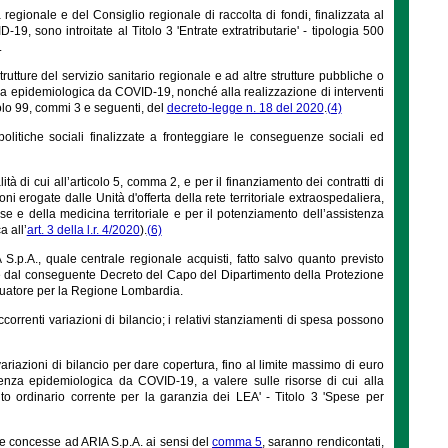
 regionale e del Consiglio regionale di raccolta di fondi, finalizzata al
, sono introitate al Titolo 3 'Entrate extratributarie' - tipologia 500
.
rutture del servizio sanitario regionale e ad altre strutture pubbliche o
enza epidemiologica da COVID-19, nonché alla realizzazione di interventi
colo 99, commi 3 e seguenti, del
decreto-legge n. 18 del 2020
.
(4)
politiche sociali finalizzate a fronteggiare le conseguenze sociali ed
tà di cui all’articolo 5, comma 2, e per il finanziamento dei contratti di
ni erogate dalle Unità d'offerta della rete territoriale extraospedaliera,
se e della medicina territoriale e per il potenziamento dell’assistenza
a all’
art. 3 della l.r. 4/2020
).
(6)
.p.A., quale centrale regionale acquisti, fatto salvo quanto previsto
 e dal conseguente Decreto del Capo del Dipartimento della Protezione
ttuatore per la Regione Lombardia.
ccorrenti variazioni di bilancio; i relativi stanziamenti di spesa possono
variazioni di bilancio per dare copertura, fino al limite massimo di euro
rgenza epidemiologica da COVID-19, a valere sulle risorse di cui alla
to ordinario corrente per la garanzia dei LEA' - Titolo 3 'Spese per
rie concesse ad ARIA S.p.A. ai sensi del
comma 5
, saranno rendicontati,