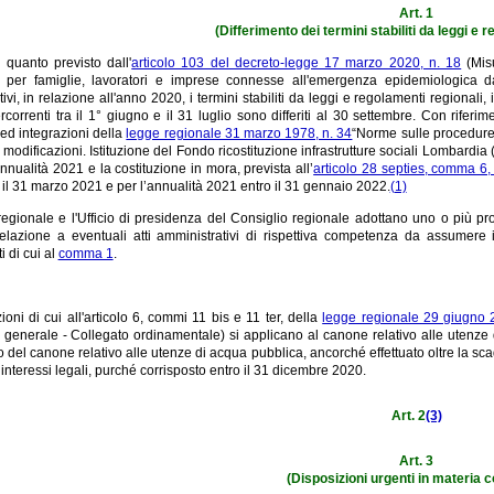
Art. 1
(Differimento dei termini stabiliti da leggi e 
 quanto previsto dall'
articolo 103 del decreto-legge 17 marzo 2020, n. 18
(Misu
 per famiglie, lavoratori e imprese connesse all'emergenza epidemiologica 
ivi, in relazione all'anno 2020, i termini stabiliti da leggi e regolamenti regionali, i
ercorrenti tra il 1° giugno e il 31 luglio sono differiti al 30 settembre. Con riferim
ed integrazioni della
legge regionale 31 marzo 1978, n. 34
“Norme sulle procedure 
modificazioni. Istituzione del Fondo ricostituzione infrastrutture sociali Lombardia (F
nnualità 2021 e la costituzione in mora, prevista all’
articolo 28 septies, comma 6, 
il 31 marzo 2021 e per l’annualità 2021 entro il 31 gennaio 2022.
(1)
egionale e l'Ufficio di presidenza del Consiglio regionale adottano uno o più pro
relazione a eventuali atti amministrativi di rispettiva competenza da assumere i
 di cui al
comma 1
.
ioni di cui all'articolo 6, commi 11 bis e 11 ter, della
legge regionale 29 giugno 
generale - Collegato ordinamentale) si applicano al canone relativo alle utenze di
del canone relativo alle utenze di acqua pubblica, ancorché effettuato oltre la sca
interessi legali, purché corrisposto entro il 31 dicembre 2020.
Art. 2
(3)
Art. 3
(Disposizioni urgenti in materia c