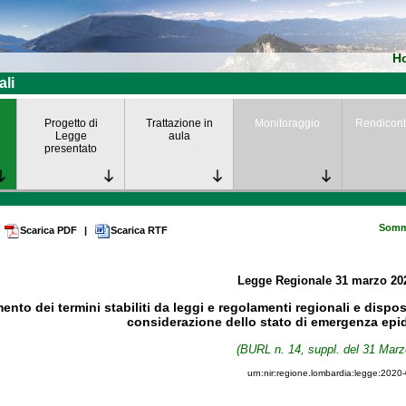
H
ali
Progetto di
Trattazione in
Monitoraggio
Rendicont
Legge
aula
presentato
Somm
Scarica PDF
|
Scarica RTF
Legge Regionale
31 marzo 2
mento dei termini stabiliti da leggi e regolamenti regionali e dispos
considerazione dello stato di emergenza ep
(BURL n. 14, suppl. del 31 Marz
urn:nir:regione.lombardia:legge:2020