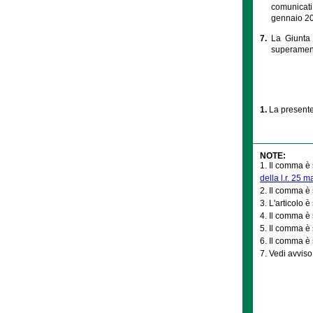
comunicati
gennaio 20
7.
La Giunta 
superament
1.
La presente
NOTE:
1. Il comma è 
della l.r. 25 
2. Il comma è 
3. L'articolo è
4. Il comma è 
5. Il comma è 
6. Il comma è 
7. Vedi avviso