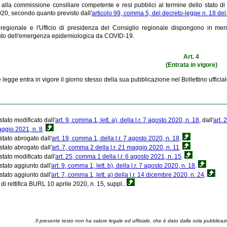
 alla commissione consiliare competente e resi pubblici al termine dello stato di
20, secondo quanto previsto dall'
articolo 99, comma 5, del decreto-legge n. 18 de
regionale e l'Ufficio di presidenza del Consiglio regionale dispongono in merito
o dell'emergenza epidemiologica da COVID-19.
Art. 4
(Entrata in vigore)
 legge entra in vigore il giorno stesso della sua pubblicazione nel Bollettino ufficia
stato modificato dall'
art. 9, comma 1, lett. a), della l.r. 7 agosto 2020, n. 18
, dall'
art. 
maggio 2021, n. 8
.
stato abrogato dall'
art. 19, comma 1, della l.r. 7 agosto 2020, n. 18
.
 stato abrogato dall'
art. 7, comma 2 della l.r. 21 maggio 2020, n. 11
.
stato modificato dall'
art. 25, comma 1 della l.r. 6 agosto 2021, n. 15
.
stato aggiunto dall'
art. 9, comma 1, lett. b), della l.r. 7 agosto 2020, n. 18
.
stato aggiunto dall'
art. 7, comma 1, lett. a) della l.r. 14 dicembre 2020, n. 24
.
 di rettifica BURL 10 aprile 2020, n. 15, suppl..
Il presente testo non ha valore legale ed ufficiale, che è dato dalla sola pubblicaz