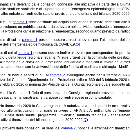
finanziarie derivanti dalle donazioni connesse alle iniziative da parte della Giunta
lle strutture sanitarie e al superamento dell'emergenza epidemiologica da COVID-19
 altre entrate correnti' dello stato di previsione delle entrate del bilancio 2020-2022
di cui al
comma 1
sono destinate ad acquisizioni di beni e servizi necessari alle st
e svolgono un pubblico servizio da utilizzare nelle attività di contrasto all'emerg
lla Protezione civile in relazione all'emergenza, secondo quanto previsto dall'arti
orse di cui al
comma 1
possono essere altresì utilizzate per l’attuazione delle 
e dell’emergenza epidemiologica da COVID-19.
(5)
se di cui al
comma 1
possono essere inoltre utilizzate per corrispondere la premiali
icolo 6 della legge regionale recante (Misure urgenti per la continuità delle prestazio
nziamento delle dotazioni di protezione individuale e medicali a favore delle stes
n collaborazione con le Università sedi delle facoltà di medicina e chirurgia - Modific
ioni di beni e servizi di cui al
comma 2
avvengono anche per il tramite di ARIA S
anza del Capo del Dipartimento della Protezione civile n. 630 del 3 febbraio 2020
23 febbraio 2020 di nomina del Presidente della Giunta regionale quale soggetto a
ivi atti la Giunta e l'Ufficio di presidenza del Consiglio regionale provvedono alle o
essivamente variati anche tra spese correnti e spese in conto capitale.
izio finanziario 2020 la Giunta regionale è autorizzata a predisporre le occorrenti 
,00 alle anticipazioni finanziarie in favore di ARIA S.p.A. nell'ambito dell'eme
3 'Tutela della salute', programma 1 'Servizio sanitario regionale - finanziamen
attività finanziarie' del bilancio regionale 2020-2022.
(7)
ei proventi delle donazioni, ai sensi del
comma 2
, nonché le anticipazioni finanzia