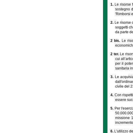
1.
Le risorse 
sostegno de
'Rimborsi e
2.
Le risorse 
soggetti ch
da parte de
2 bis.
Le ris
economich
2 ter.
Le risor
cui all’art
per il pote
sanitaria i
3.
Le acquisiz
dall'ordin
civile del 
4.
Con rispett
essere succ
5.
Per l'eserc
50.000.000
missione 1
incremento 
6.
L'utilizzo d