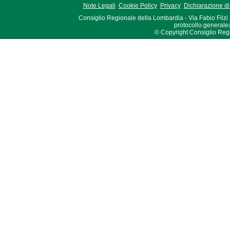
Note Legali
Cookie Policy
Privacy
Dichiarazione di 
Consiglio Regionale della Lombardia - Via Fabio Filzi
protocollo.generale
© Copyright Consiglio Region