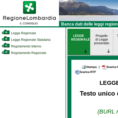
Banca dati delle leggi region
Legge Regionale
LEGGE
Progetto
REGIONALE
di Legge
Legge Regionale Statutaria
presentato
Regolamento Interno
Regolamento Regionale
Stampa
|
Scarica
Scarica RTF
LEGG
Testo unico d
(BURL n.