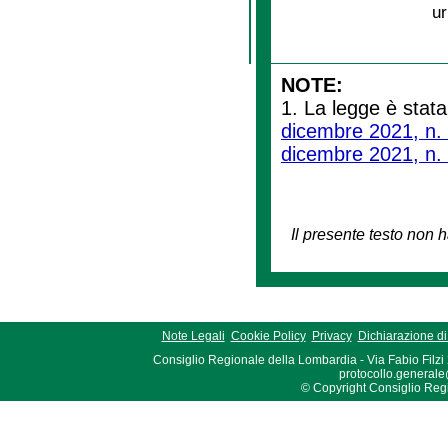
ur
NOTE:
1. La legge è stata
dicembre 2021, n.
dicembre 2021, n.
Il presente testo non h
Note Legali
Cookie Policy
Privacy
Dichiarazione di 
Consiglio Regionale della Lombardia - Via Fabio Filzi
protocollo.generale
© Copyright Consiglio Region