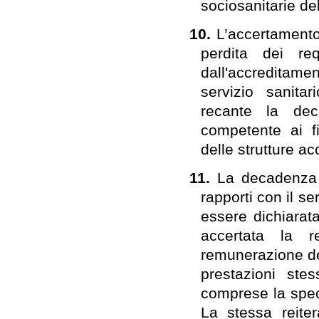
sociosanitarie del
10.
L’accertamento
perdita dei re
dall'accreditamen
servizio sanita
recante la decl
competente ai fi
delle strutture ac
11.
La decadenza d
rapporti con il se
essere dichiarat
accertata la r
remunerazione dell
prestazioni stes
comprese la speci
La stessa reite