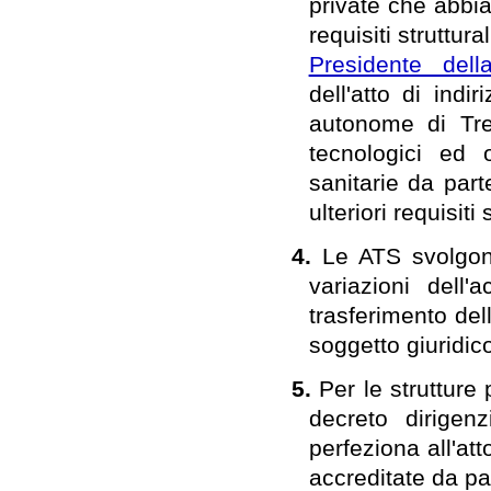
private che abbi
requisiti struttur
Presidente del
dell'atto di ind
autonome di Tren
tecnologici ed o
sanitarie da part
ulteriori requisiti
4.
Le ATS svolgono
variazioni dell
trasferimento del
soggetto giuridic
5.
Per le strutture
decreto dirigen
perfeziona all'att
accreditate da pa