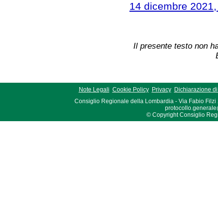
14 dicembre 2021,
Il presente testo non ha
Note Legali
Cookie Policy
Privacy
Dichiarazione di 
Consiglio Regionale della Lombardia - Via Fabio Filzi
protocollo.generale
© Copyright Consiglio Region