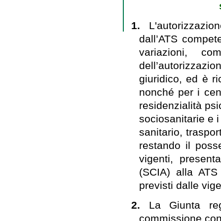
1.
L'autorizzazion
dall’ATS compete
variazioni, co
dell’autorizzazi
giuridico, ed è ri
nonché per i cen
residenzialità psic
sociosanitarie e 
sanitario, traspo
restando il posse
vigenti, present
(SCIA) alla ATS 
previsti dalle vig
2.
La Giunta reg
commissione cons