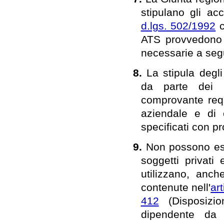
stipulano gli acc
d.lgs. 502/1992
c
ATS provvedono 
necessarie a segu
8.
La stipula degl
da parte dei s
comprovante requi
aziendale e di 
specificati con p
9.
Non possono ess
soggetti privati 
utilizzano, anch
contenute nell'
ar
412
(Disposizio
dipendente da 