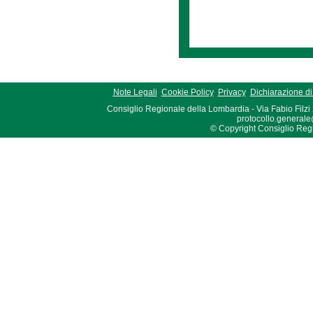
Note Legali
Cookie Policy
Privacy
Dichiarazione di 
Consiglio Regionale della Lombardia - Via Fabio Filzi
protocollo.generale
© Copyright Consiglio Region