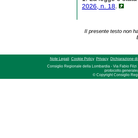
2026, n. 18
.
Il presente testo non ha
Note Legali
Cookie Policy
Privacy
Dichiarazione di 
Consiglio Regionale della Lombardia - Via Fabio Filzi
protocollo.generale
© Copyright Consiglio Region