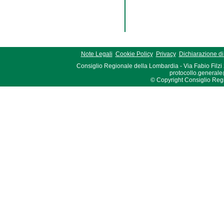
Note Legali
Cookie Policy
Privacy
Dichiarazione di 
Consiglio Regionale della Lombardia - Via Fabio Filzi
protocollo.generale
© Copyright Consiglio Region