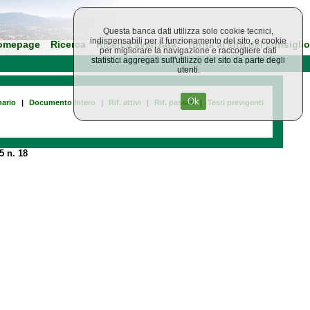
Questa banca dati utilizza solo cookie tecnici,
indispensabili per il funzionamento del sito, e cookie
omepage
Ricerca
Ricerca avanzata
Torna al sito del consiglio
per migliorare la navigazione e raccogliere dati
statistici aggregati sull'utilizzo del sito da parte degli
utenti.
Ok
ario
|
Documento Intero
|
Rif. attivi
|
Rif. passivi
|
Testi previgenti
5 n. 18