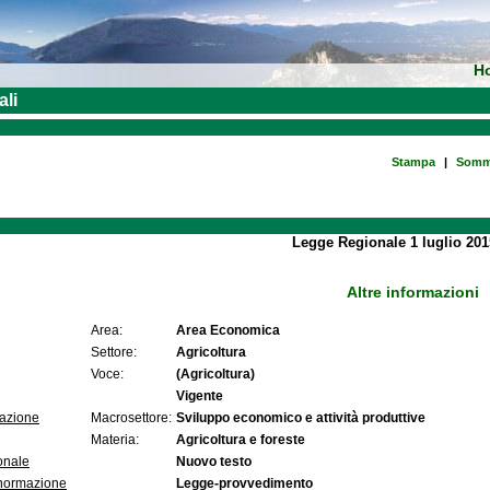
H
ali
Stampa
|
Somm
Legge Regionale 1 luglio 201
Altre informazioni
Area:
Area Economica
Settore:
Agricoltura
Voce:
(Agricoltura)
Vigente
lazione
Macrosettore:
Sviluppo economico e attività produttive
Materia:
Agricoltura e foreste
onale
Nuovo testo
 normazione
Legge-provvedimento