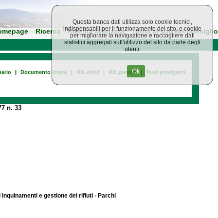
Questa banca dati utilizza solo cookie tecnici,
indispensabili per il funzionamento del sito, e cookie
omepage
Ricerca
Ricerca avanzata
Torna al sito del consiglio
per migliorare la navigazione e raccogliere dati
statistici aggregati sull'utilizzo del sito da parte degli
utenti.
Ok
ario
|
Documento Intero
|
Rif. attivi
|
Rif. passivi
|
Testi previgenti
7 n. 33
 inquinamenti e gestione dei rifiuti - Parchi