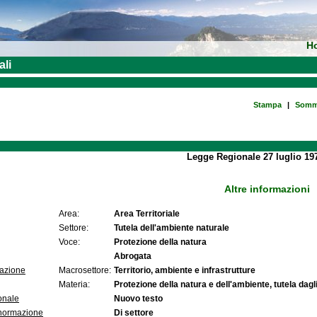
H
ali
Stampa
|
Somm
Legge Regionale 27 luglio 197
Altre informazioni
Area:
Area Territoriale
Settore:
Tutela dell'ambiente naturale
Voce:
Protezione della natura
Abrogata
lazione
Macrosettore:
Territorio, ambiente e infrastrutture
Materia:
Protezione della natura e dell'ambiente, tutela dagli
onale
Nuovo testo
 normazione
Di settore