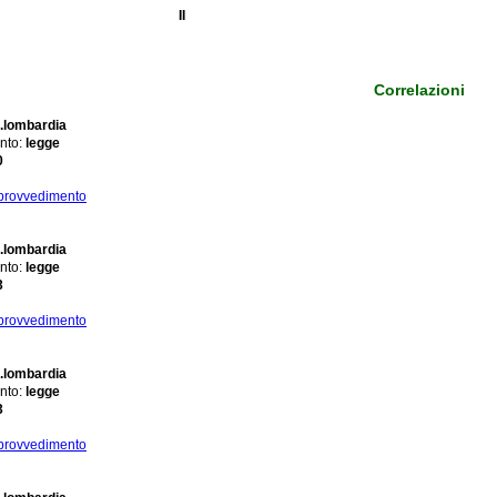
II
Correlazioni
.lombardia
nto:
legge
0
 provvedimento
.lombardia
nto:
legge
3
 provvedimento
.lombardia
nto:
legge
3
 provvedimento