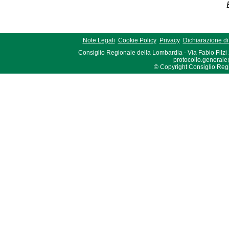
Note Legali
Cookie Policy
Privacy
Dichiarazione di 
Consiglio Regionale della Lombardia - Via Fabio Filzi
protocollo.generale
© Copyright Consiglio Region