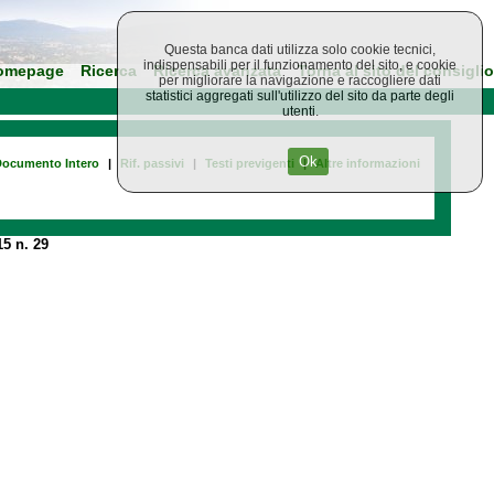
Questa banca dati utilizza solo cookie tecnici,
indispensabili per il funzionamento del sito, e cookie
omepage
Ricerca
Ricerca avanzata
Torna al sito del consiglio
per migliorare la navigazione e raccogliere dati
statistici aggregati sull'utilizzo del sito da parte degli
utenti.
Ok
ocumento Intero
|
Rif. passivi
|
Testi previgenti
|
Altre informazioni
5 n. 29