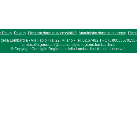
 Policy
Privacy
Dichiarazione di accessibilità
Amministrazione trasparente
Richi
della Lombardia - Via Fabio Filzi 22, Milano - Tel. 02.67482.1 - C.F. 80053570158
protocollo.generale@pec.consiglio.regione.lombardia.it
© Copyright Consiglio Regionale della Lombardia tutti i diritti riservati.