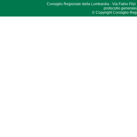
Consiglio Regionale della Lombardia - Via Fabio Filzi
protocollo.generale
© Copyright Consiglio Region