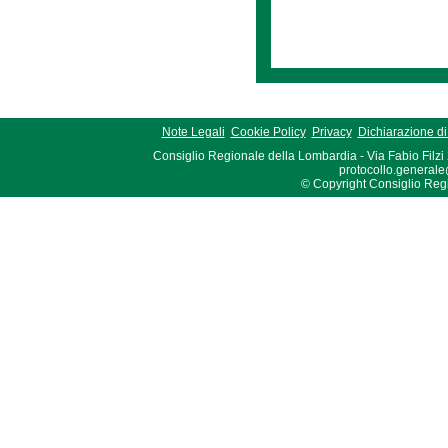
Note Legali
Cookie Policy
Privacy
Dichiarazione di 
Consiglio Regionale della Lombardia - Via Fabio Filzi
protocollo.generale
© Copyright Consiglio Region